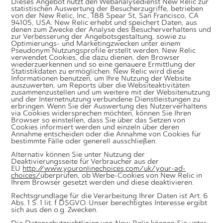
Dieses Angebot nutzt den Webanalysedienst New Relic zur
statistischen Auswertung der Besucherzugriffe, betrieben
von der New Relic, Inc., 188 Spear St, San Francisco, CA
94105, USA. New Relic erhebt und speichert Daten, aus
denen zum Zwecke der Analyse des Besucherverhaltens und
zur Verbesserung der Angebotsgestaltung, sowie zu
Optimierungs- und Marketingzwecken unter einem
Pseudonym Nutzungsprofile erstellt werden. New Relic
verwendet Cookies, die dazu dienen, den Browser
wiederzuerkennen und so eine genauere Ermittlung der
Statistikdaten zu ermöglichen. New Relic wird diese
Informationen benutzen, um Ihre Nutzung der Website
auszuwerten, um Reports über die Websiteaktivitäten
zusammenzustellen und um weitere mit der Websitenutzung
und der Internetnutzung verbundene Dienstleistungen zu
erbringen. Wenn Sie der Auswertung des Nutzerverhaltens
via Cookies widersprechen möchten, können Sie Ihren
Browser so einstellen, dass Sie über das Setzen von
Cookies informiert werden und einzeln über deren
Annahme entscheiden oder die Annahme von Cookies für
bestimmte Fälle oder generell ausschließen.
Alternativ können Sie unter Nutzung der
Deaktivierungsseite für Verbraucher aus der
EU
http://www.youronlinechoices.com/uk/your-ad-
choices/
überprüfen, ob Werbe-Cookies von New Relic in
Ihrem Browser gesetzt werden und diese deaktivieren.
Rechtsgrundlage für die Verarbeitung Ihrer Daten ist Art. 6
Abs. 1 S. 1 lit. f DSGVO. Unser berechtigtes Interesse ergibt
sich aus den o.g. Zwecken.